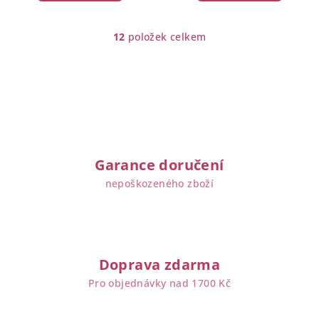
12
položek celkem
O
v
l
á
d
a
c
í
Garance doručení
p
nepoškozeného zboží
r
v
k
y
v
Doprava zdarma
ý
Pro objednávky nad 1700 Kč
p
i