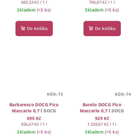
Měrná
Měrná
665,33 Kč / 1 l
766,67 Kč / 1 l
cena:
cena:
Skladem
(>5 ks)
Skladem
(>5 ks)
Do košíku
Do košíku
KÓD:
73
KÓD:
74
Barbaresco DOCG Pico
Barolo DOCG Pico
Maccario 0,7 l
DOCG
Maccario 0,7 l
DOCG
695 Kč
929 Kč
Měrná
Měrná
926,67 Kč / 1 l
1 238,67 Kč / 1 l
cena:
cena:
Skladem
(>5 ks)
Skladem
(>5 ks)