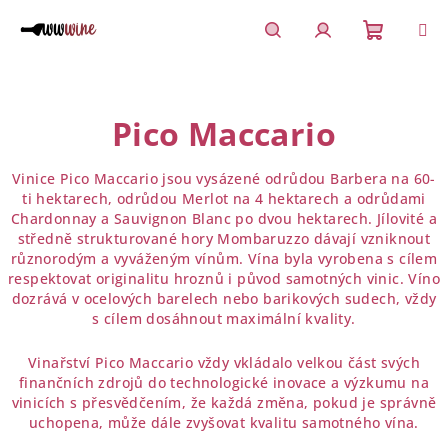
Přejít
na
obsah
Nákupn
Hledat
Přihlášení
košík
Pico Maccario
Vinice Pico Maccario jsou vysázené odrůdou Barbera na 60-
ti hektarech, odrůdou Merlot na 4 hektarech a odrůdami
Chardonnay a Sauvignon Blanc po dvou hektarech. Jílovité a
středně strukturované hory Mombaruzzo dávají vzniknout
různorodým a vyváženým vínům. Vína byla vyrobena s cílem
respektovat originalitu hroznů i původ samotných vinic.
Víno
dozrává v ocelových barelech nebo barikových sudech, vždy
s cílem dosáhnout maximální kvality.
Vinařství Pico Maccario vždy vkládalo velkou část svých
finančních zdrojů do technologické inovace a výzkumu na
vinicích s přesvědčením, že každá změna, pokud je správně
uchopena, může dále zvyšovat kvalitu samotného vína.