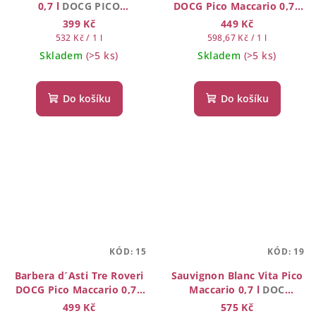
0,7 l
DOCG PICO
DOCG Pico Maccario 0,7 l
MACCARIO
DOCG
399 Kč
449 Kč
Měrná
Měrná
532 Kč / 1 l
598,67 Kč / 1 l
cena:
cena:
Skladem
(>5 ks)
Skladem
(>5 ks)
Do košíku
Do košíku
KÓD:
15
KÓD:
19
Barbera d´Asti Tre Roveri
Sauvignon Blanc Vita Pico
DOCG Pico Maccario 0,7 l
Maccario 0,7 l
DOC
SUPERIORE DOCG
MONFERRATO
499 Kč
575 Kč