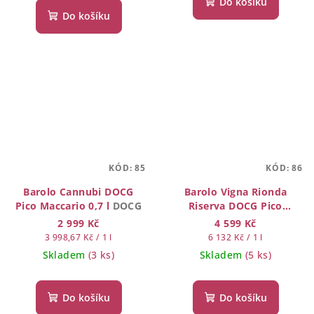
Do košíku
Do košíku
KÓD:
85
KÓD:
86
Barolo Cannubi DOCG
Barolo Vigna Rionda
Pico Maccario 0,7 l
DOCG
Riserva DOCG Pico
Maccario 0,7 l
DOCG
2 999 Kč
4 599 Kč
Měrná
Měrná
3 998,67 Kč / 1 l
6 132 Kč / 1 l
cena:
cena:
Skladem
(3 ks)
Skladem
(5 ks)
Do košíku
Do košíku