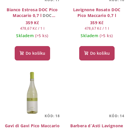
r
o
Bianco Estrosa DOC Pico
Lavignone Rosato DOC
Maccario 0,7 l
DOC
Pico Maccario 0,7 l
d
MONFERRATO
359 Kč
359 Kč
u
Měrná
Měrná
478,67 Kč / 1 l
478,67 Kč / 1 l
k
cena:
cena:
Skladem
(>5 ks)
Skladem
(>5 ks)
t
ů
Do košíku
Do košíku
KÓD:
18
KÓD:
14
Gavi di Gavi Pico Maccario
Barbera d´Asti Lavignone