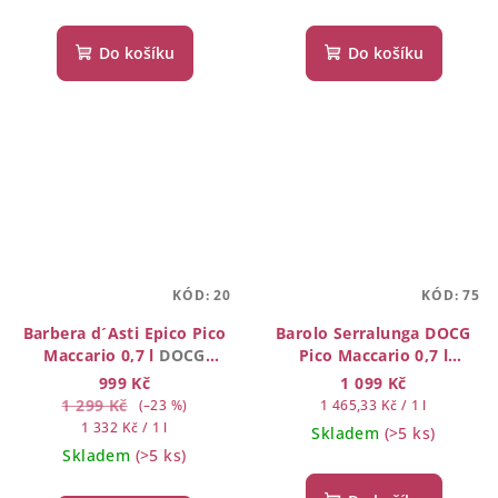
Do košíku
Do košíku
KÓD:
20
KÓD:
75
Barbera d´Asti Epico Pico
Barolo Serralunga DOCG
Maccario 0,7 l
DOCG
Pico Maccario 0,7 l
SUPERIORE
SERALUNGA D´ALBA
999 Kč
1 099 Kč
1 299 Kč
Měrná
(–23 %)
1 465,33 Kč / 1 l
Měrná
cena:
1 332 Kč / 1 l
Skladem
(>5 ks)
cena:
Skladem
(>5 ks)