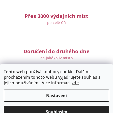
s
u
Přes 3000 výdejních míst
po celé ČR
Doručení do druhého dne
na jakékoliv místo
Tento web používá soubory cookie. Dalším
Z
procházením tohoto webu vyjadřujete souhlas s
á
Obchodní podmínky
Dodací a platební podmínky
jejich používáním.. Více informací
zde
.
Podmínky zpracování osobních údajů
p
Reklamační řád
Kontakt
a
Nastavení
t
Copyright 2026
WWWINE
. Všechna práva vyhrazena.
í
Upravit nastavení cookies
Souhlasím