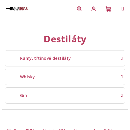
Přejít
na
obsah
Nákupn
Hledat
Přihlášení
košík
Destiláty
Rumy, třtinové destiláty
Whisky
Gin
Ř