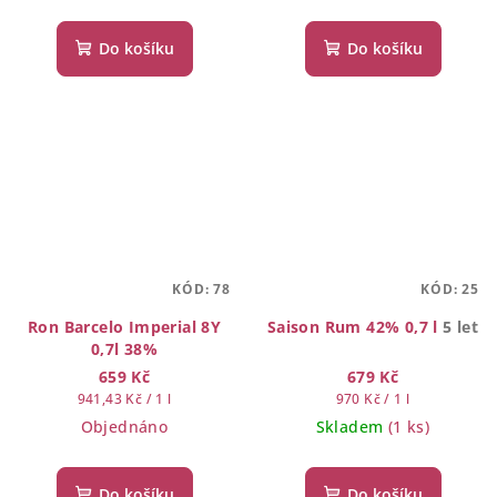
Do košíku
Do košíku
KÓD:
78
KÓD:
25
Ron Barcelo Imperial 8Y
Saison Rum 42% 0,7 l
5 let
0,7l 38%
659 Kč
679 Kč
Měrná
Měrná
941,43 Kč / 1 l
970 Kč / 1 l
cena:
cena:
Objednáno
Skladem
(1 ks)
Do košíku
Do košíku