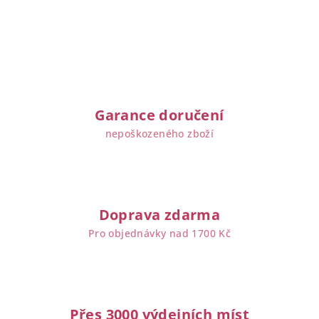
v
l
á
d
a
c
í
Garance doručení
p
nepoškozeného zboží
r
v
k
y
v
Doprava zdarma
ý
Pro objednávky nad 1700 Kč
p
i
s
u
Přes 3000 výdejních míst