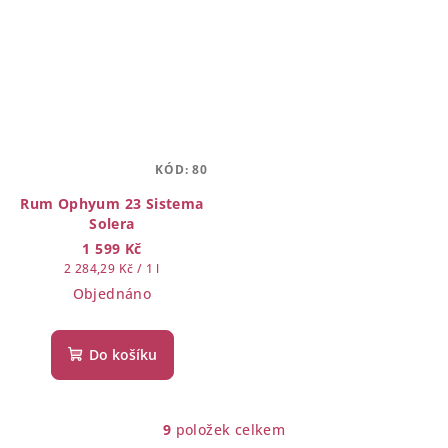
KÓD:
80
Rum Ophyum 23 Sistema
Solera
1 599 Kč
Měrná
2 284,29 Kč / 1 l
cena:
Objednáno
Do košíku
9
položek celkem
O