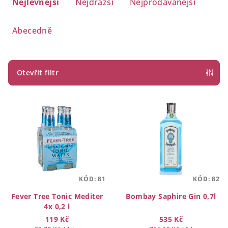
a
Nejlevnější
Nejdražší
Nejprodávanější
z
e
Abecedně
n
í
p
Otevřít filtr
r
V
o
ý
d
p
u
i
k
s
t
p
ů
KÓD:
81
KÓD:
82
r
o
Fever Tree Tonic Mediter
Bombay Saphire Gin 0,7l
4x 0,2 l
d
119 Kč
535 Kč