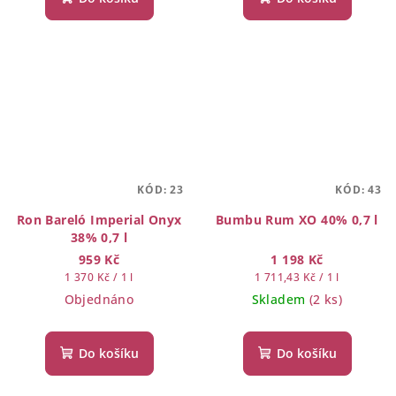
KÓD:
23
KÓD:
43
Ron Bareló Imperial Onyx
Bumbu Rum XO 40% 0,7 l
38% 0,7 l
959 Kč
1 198 Kč
Měrná
Měrná
1 370 Kč / 1 l
1 711,43 Kč / 1 l
cena:
cena:
Objednáno
Skladem
(2 ks)
Do košíku
Do košíku