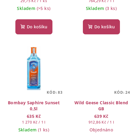
u
Měrná
Měrná
29,75 Kč / 1 ks
764,29 Kč / 1 l
k
cena:
cena:
Skladem
(>5 ks)
Skladem
(3 ks)
t
ů
Do košíku
Do košíku
KÓD:
83
KÓD:
24
Bombay Saphire Sunset
Wild Geese Classic Blend
0,5l
GB
635 Kč
639 Kč
Měrná
Měrná
1 270 Kč / 1 l
912,86 Kč / 1 l
cena:
cena:
Skladem
(1 ks)
Objednáno