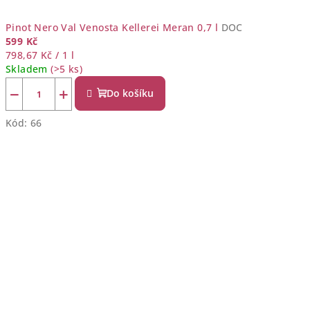
Pinot Nero Val Venosta Kellerei Meran 0,7 l
DOC
599 Kč
Měrná
798,67 Kč / 1 l
cena:
Skladem
(>5 ks)
−
+
Do košíku
Kód:
66