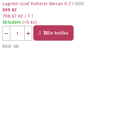
Lagrein Graf Kellerei Meran 0,7 l
DOC
599 Kč
Měrná
798,67 Kč / 1 l
cena:
Skladem
(>5 ks)
−
+
Do košíku
Kód:
68