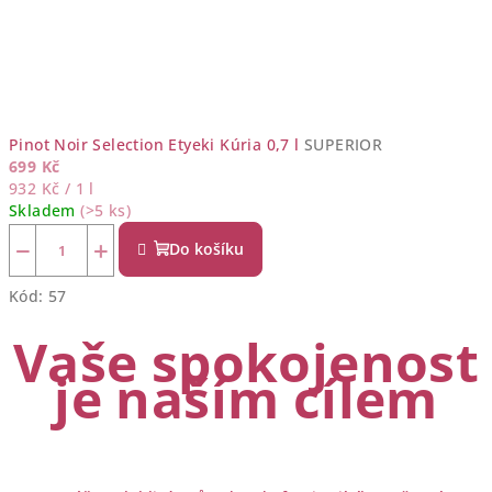
Pinot Noir Selection Etyeki Kúria 0,7 l
SUPERIOR
699 Kč
Měrná
932 Kč / 1 l
cena:
Skladem
(>5 ks)
−
+
Do košíku
Kód:
57
Vaše spokojenost
je naším cílem