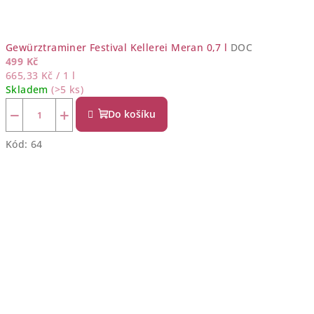
Gewürztraminer Festival Kellerei Meran 0,7 l
DOC
499 Kč
Měrná
665,33 Kč / 1 l
cena:
Skladem
(>5 ks)
−
+
Do košíku
Kód:
64