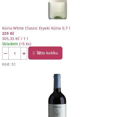
Kúria White Classic Etyeki Kúria 0,7 l
229 Kč
Měrná
305,33 Kč / 1 l
cena:
Skladem
(>5 ks)
−
+
Do košíku
Kód:
51