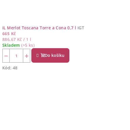
iL Merlot Toscana Torre a Cona 0,7 l
IGT
665 Kč
Měrná
886,67 Kč / 1 l
cena:
Skladem
(>5 ks)
−
+
Do košíku
Kód:
48