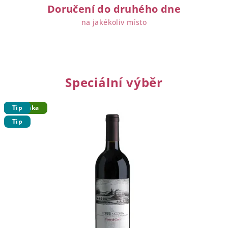
Doručení do druhého dne
na jakékoliv místo
Speciální výběr
Tip
Tip
Novinka
Tip
Tip
Tip
Tip
Tip