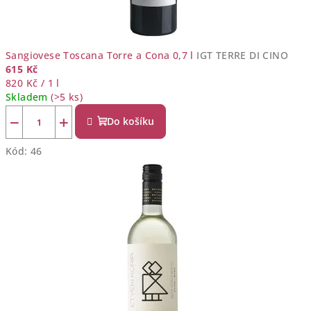
Sangiovese Toscana Torre a Cona 0,7 l
IGT TERRE DI CINO
615 Kč
Měrná
820 Kč / 1 l
cena:
Skladem
(>5 ks)
−
+
Do košíku
Kód:
46