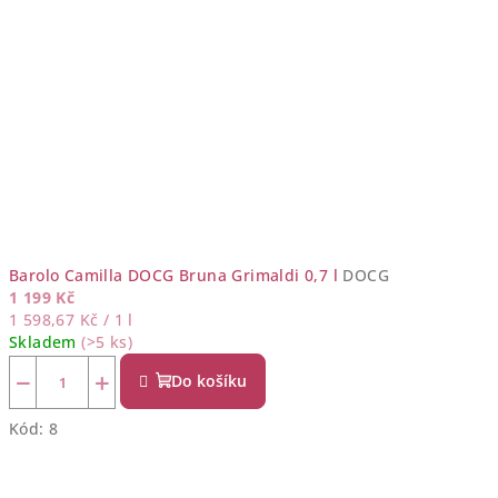
Barolo Camilla DOCG Bruna Grimaldi 0,7 l
DOCG
1 199 Kč
Měrná
1 598,67 Kč / 1 l
cena:
Skladem
(>5 ks)
−
+
Do košíku
Kód:
8