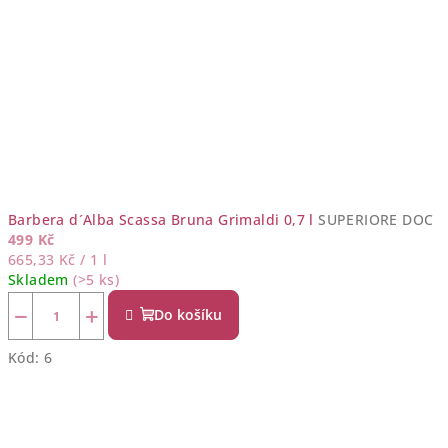
Barbera d´Alba Scassa Bruna Grimaldi 0,7 l
SUPERIORE DOC
499 Kč
Měrná
665,33 Kč / 1 l
cena:
Skladem
(>5 ks)
−
+
Do košíku
Kód:
6