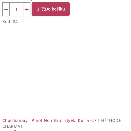
−
+
Do košíku
Kód:
84
Chardonnay - Pinot Noir Brut Etyeki Kúria 0,7 l
MÉTHODE
CHARMAT