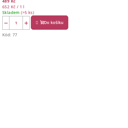
489 Kč
Měrná
652 Kč / 1 l
cena:
Skladem
(>5 ks)
−
+
Do košíku
Kód:
77