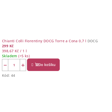
Chianti Colli Fiorentiny DOCG Torre a Cona 0,7 l
DOCG
299 Kč
Měrná
398,67 Kč / 1 l
cena:
Skladem
(>5 ks)
−
+
Do košíku
Kód:
44