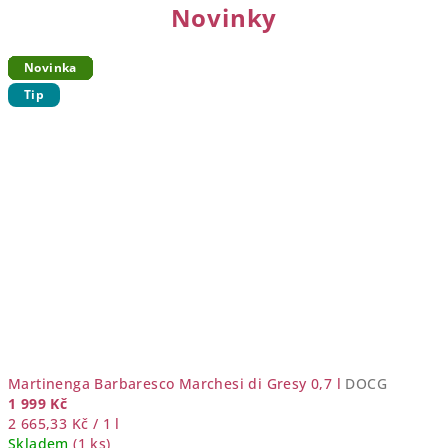
Novinky
Novinka
Novinka
Novinka
Novinka
Novinka
Novinka
Novinka
Novinka
Tip
Martinenga Barbaresco Marchesi di Gresy 0,7 l
DOCG
1 999 Kč
Měrná
2 665,33 Kč / 1 l
cena:
Skladem
(1 ks)