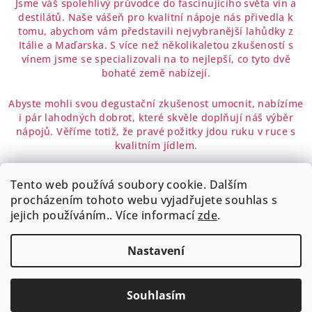
Jsme váš spolehlivý průvodce do fascinujícího světa vín a
destilátů. Naše vášeň pro kvalitní nápoje nás přivedla k
tomu, abychom vám představili nejvybranější lahůdky z
Itálie a Maďarska. S více než několikaletou zkušeností s
vínem jsme se specializovali na to nejlepší, co tyto dvě
bohaté země nabízejí.
Abyste mohli svou degustační zkušenost umocnit, nabízíme
i pár lahodných dobrot, které skvěle doplňují náš výběr
nápojů. Věříme totiž, že pravé požitky jdou ruku v ruce s
kvalitním jídlem.
Tento web používá soubory cookie. Dalším
Z
procházením tohoto webu vyjadřujete souhlas s
á
Obchodní podmínky
Dodací a platební podmínky
jejich používáním.. Více informací
zde
.
Podmínky zpracování osobních údajů
p
Reklamační řád
Kontakt
a
Nastavení
t
Copyright 2026
WWWINE
. Všechna práva vyhrazena.
í
Upravit nastavení cookies
Souhlasím
Vytvořil Shoptet