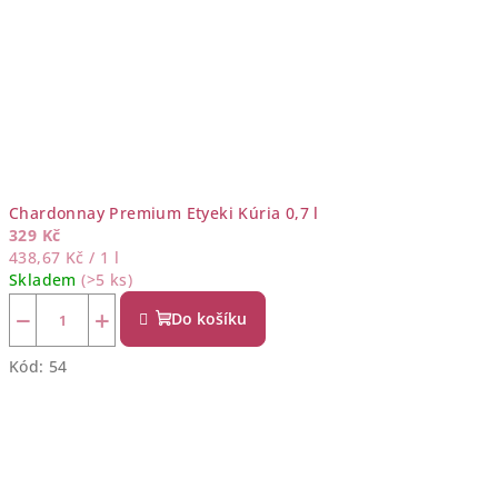
Chardonnay Premium Etyeki Kúria 0,7 l
329 Kč
Měrná
438,67 Kč / 1 l
cena:
Skladem
(>5 ks)
−
+
Do košíku
Kód:
54