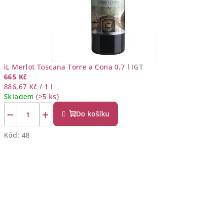
iL Merlot Toscana Torre a Cona 0,7 l
IGT
665 Kč
Měrná
886,67 Kč / 1 l
cena:
Skladem
(>5 ks)
−
+
Do košíku
Kód:
48