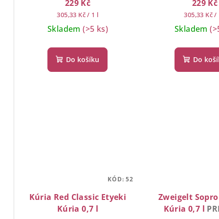
o
u
229 Kč
229 Kč
Měrná
Měrná
305,33 Kč / 1 l
305,33 Kč / 
d
k
cena:
cena:
Skladem
(>5 ks)
Skladem
(>
u
t
k
ů
Do košíku
Do koš
t
ů
KÓD:
52
Kúria Red Classic Etyeki
Zweigelt Sopro
Kúria 0,7 l
Kúria 0,7 l
PR