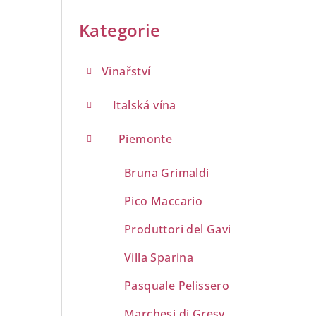
Přeskočit
a
kategorie
Kategorie
n
n
Vinařství
í
Italská vína
p
Piemonte
a
Bruna Grimaldi
n
Pico Maccario
e
Produttori del Gavi
l
Villa Sparina
Pasquale Pelissero
Marchesi di Gresy