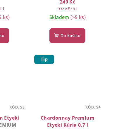
249 Kč
Měrná
1 l
332 Kč / 1 l
cena:
5 ks)
Skladem
(>5 ks)
íku
Do košíku
Tip
KÓD:
58
KÓD:
54
n Etyeki
Chardonnay Premium
EMIUM
Etyeki Kúria 0,7 l