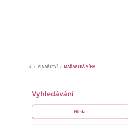
Přejít
na
obsah
/
VINAŘSTVÍ
/
MAĎARSKÁ VÍNA
DOMŮ
P
o
Vyhledávání
s
Hledat
t
r