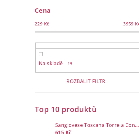
Cena
229
Kč
3959
K
Na skladě
14
ROZBALIT FILTR
Top 10 produktů
Sangiovese Toscana Torre a Cona 0,7 l
615 Kč