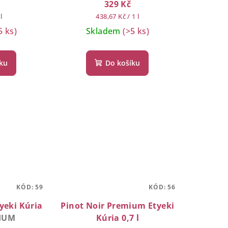
329 Kč
Měrná
l
438,67 Kč / 1 l
cena:
5 ks)
Skladem
(>5 ks)
íku
Do košíku
KÓD:
59
KÓD:
56
yeki Kúria
Pinot Noir Premium Etyeki
IUM
Kúria 0,7 l