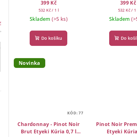
399 Kč
399 Kč
Měrná
Měrná
532 Kč / 1 l
532 Kč / 1 
cena:
cena:
Skladem
(>5 ks)
Skladem
(>
č
Do košíku
Do koš
Novinka
KÓD:
77
IGT TERRE DI CINO
Chardonnay - Pinot Noir
Pinot Noir Pre
Brut Etyeki Kúria 0,7 l
Etyeki Kúria