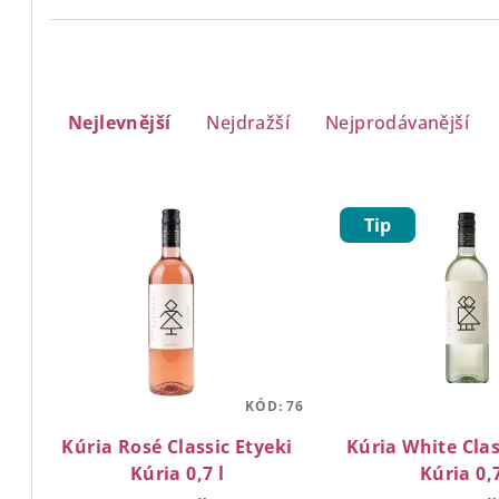
Ř
Nejlevnější
Nejdražší
Nejprodávanější
a
z
V
e
Tip
ý
n
p
í
i
p
s
r
p
KÓD:
76
o
Kúria Rosé Classic Etyeki
Kúria White Clas
r
d
Kúria 0,7 l
Kúria 0,7