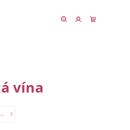
Hledat
Přihlášení
Nákupní
košík
á vína
Etyeki Kúria