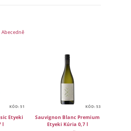
Abecedně
KÓD:
51
KÓD:
53
sic Etyeki
Sauvignon Blanc Premium
 l
Etyeki Kúria 0,7 l