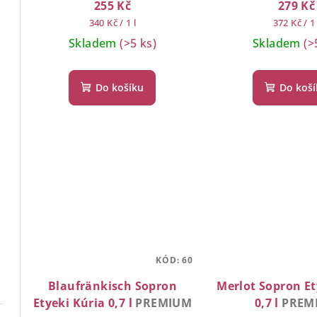
255 Kč
279 Kč
Měrná
Měrná
340 Kč / 1 l
372 Kč / 1 
cena:
cena:
Skladem
(>5 ks)
Skladem
(>
Do košíku
Do koš
KÓD:
60
Blaufränkisch Sopron
Merlot Sopron Et
Etyeki Kúria 0,7 l
PREMIUM
0,7 l
PREM