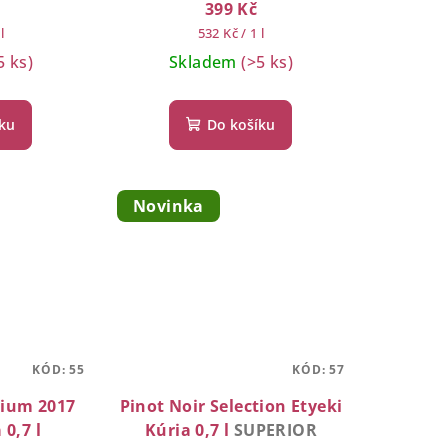
399 Kč
Měrná
l
532 Kč / 1 l
cena:
5 ks)
Skladem
(>5 ks)
íku
Do košíku
Novinka
KÓD:
55
KÓD:
57
mium 2017
Pinot Noir Selection Etyeki
 0,7 l
Kúria 0,7 l
SUPERIOR