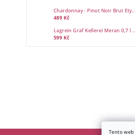
Chardonnay - Pinot Noir Brut Etyeki 
489 Kč
Lagrein Graf Kellerei M
599 Kč
Z
Tento web 