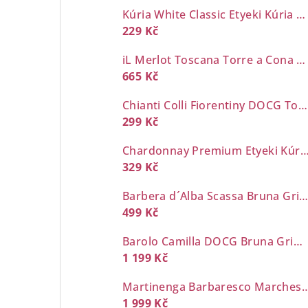
Kúria White Classic Etyeki Kúria 0,7 l
229 Kč
iL Merlot Toscana Torre a Cona 0,7 l
665 Kč
Chianti Colli Fiorentiny DOCG Torre a Cona 0,7 l
299 Kč
Chardonnay Premium Etyeki Kúria 
329 Kč
Barbera d´Alba Scassa Bruna Grimaldi 0,7
499 Kč
Barolo Camilla DOCG Bruna Grimaldi 0,7 l
1 199 Kč
Martinenga Barbaresco Marchesi d
1 999 Kč