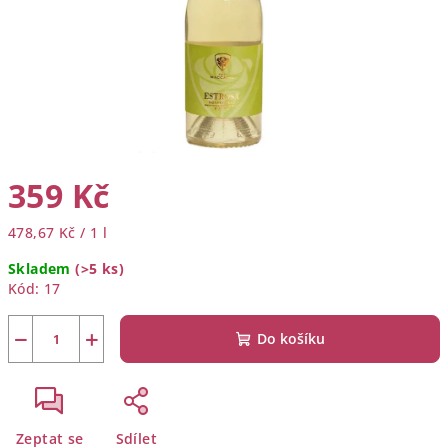
359 Kč
Měrná
478,67 Kč / 1 l
cena:
Skladem
(>5 ks)
Kód:
17
−
+
Do košíku
Zeptat se
Sdílet