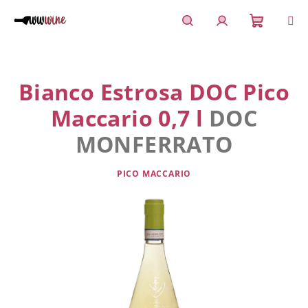
Přejít
na
obsah
Nákupn
Hledat
Přihlášení
košík
Bianco Estrosa DOC Pico
Maccario 0,7 l
DOC
MONFERRATO
PICO MACCARIO