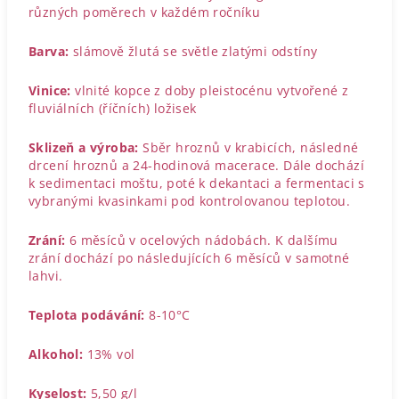
různých poměrech v každém ročníku
Barva:
slámově žlutá se světle zlatými odstíny
Vinice:
vlnité kopce z doby pleistocénu vytvořené z
fluviálních (říčních) ložisek
Sklizeň a výroba:
Sběr hroznů v krabicích, následné
drcení hroznů a 24-hodinová macerace. Dále dochází
k sedimentaci moštu, poté k dekantaci a fermentaci s
vybranými kvasinkami pod kontrolovanou teplotou.
Zrání:
6 měsíců v ocelových nádobách. K dalšímu
zrání dochází po následujících 6 měsíců v samotné
lahvi.
Teplota podávání:
8-10°C
Alkohol:
13% vol
Kyselost:
5,50 g/l