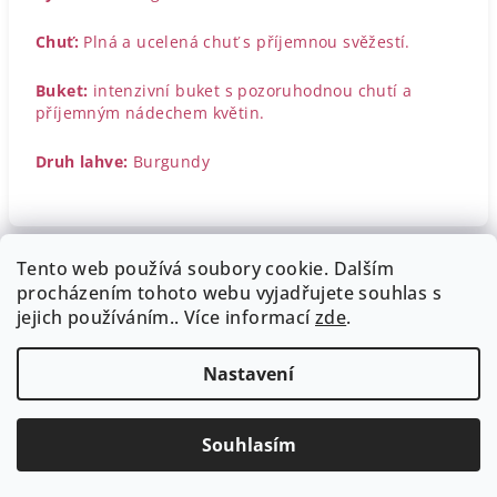
Chuť:
Plná a ucelená chuť s příjemnou svěžestí.
Buket:
intenzivní buket s pozoruhodnou chutí a
příjemným nádechem květin.
Druh lahve:
Burgundy
Tento web používá soubory cookie. Dalším
Z
procházením tohoto webu vyjadřujete souhlas s
á
Obchodní podmínky
Dodací a platební podmínky
jejich používáním.. Více informací
zde
.
Podmínky zpracování osobních údajů
p
Reklamační řád
Kontakt
a
Nastavení
t
Copyright 2026
WWWINE
. Všechna práva vyhrazena.
í
Upravit nastavení cookies
Souhlasím
Vytvořil Shoptet