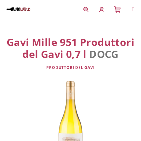
Přejít
na
obsah
Nákupn
Hledat
Přihlášení
košík
Gavi Mille 951 Produttori
del Gavi 0,7 l
DOCG
PRODUTTORI DEL GAVI