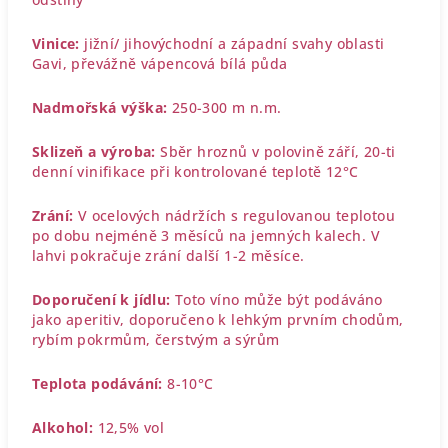
Vinice:
jižní/ jihovýchodní a západní svahy oblasti
Gavi, převážně vápencová bílá půda
Nadmořská výška:
250-300 m n.m.
Sklizeň a výroba:
Sběr hroznů v polovině září, 20-ti
denní vinifikace při kontrolované teplotě 12°C
Zrání:
V ocelových nádržích s regulovanou teplotou
po dobu nejméně 3 měsíců na jemných kalech. V
lahvi pokračuje zrání další 1-2 měsíce.
Doporučení k jídlu:
Toto víno může být podáváno
jako aperitiv, doporučeno k lehkým prvním chodům,
rybím pokrmům, čerstvým a sýrům
Teplota podávání:
8-10°C
Alkohol:
12,5% vol