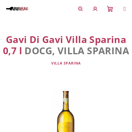
Přejít
na
obsah
Nákupn
Hledat
Přihlášení
košík
Gavi Di Gavi Villa Sparina
0,7 l
DOCG, VILLA SPARINA
VILLA SPARINA