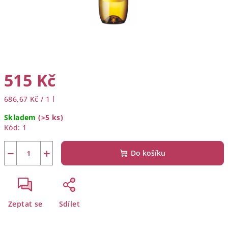
515 Kč
Měrná
686,67 Kč / 1 l
cena:
Skladem
(>5 ks)
Kód:
1
−
+
Do košíku
Zeptat se
Sdílet