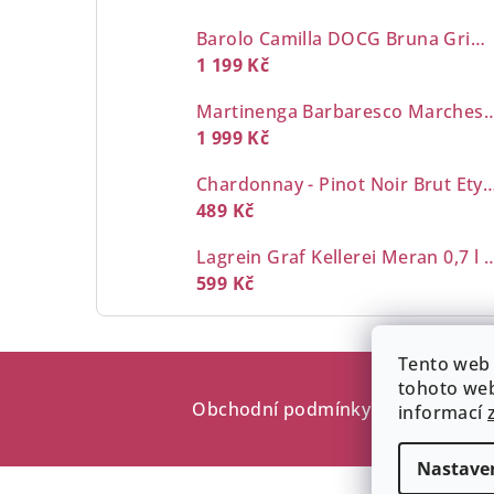
Barolo Camilla DOCG Bruna Grimaldi 0,7 l
1 199 Kč
Martinenga Barbaresco Marchesi d
1 999 Kč
Chardonnay - Pinot Noir Brut Etyeki 
489 Kč
Lagrein Graf Kellerei M
599 Kč
Z
Tento web 
tohoto web
á
Obchodní podmínky
Dodací a 
informací
p
Nastave