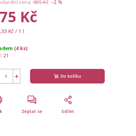
ndardní cena:
485 Kč
–2 %
75 Kč
rná
33 Kč / 1 l
a:
ladem
(4 ks)
:
21
+
Do košíku
sk
Zeptat se
Sdílet