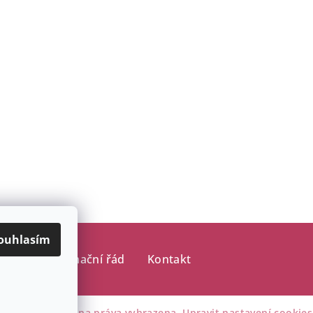
ouhlasím
ajů
Reklamační řád
Kontakt
WWWINE
. Všechna práva vyhrazena.
Upravit nastavení cookies