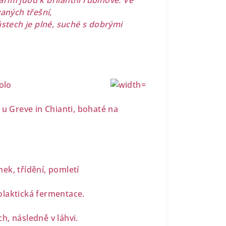
tářím jdou k brilantní rubínové. Ve
vaných třešní,
ústech je plné, suché s dobrými
olo
 u Greve in Chianti, bohaté na
ek, třídění, pomletí
olaktická fermentace.
h, následně v láhvi.