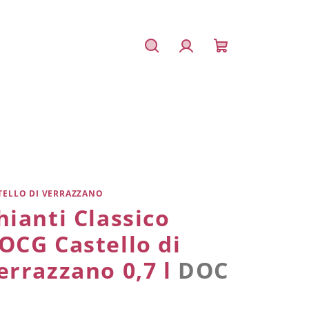
Hledat
Přihlášení
Nákupní
košík
TELLO DI VERRAZZANO
hianti Classico
OCG Castello di
errazzano 0,7 l
DOC