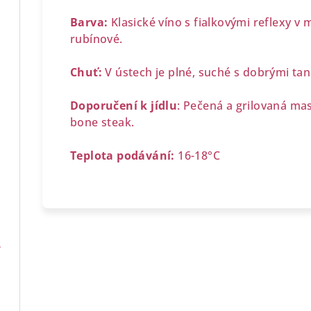
Barva:
Klasické víno s fialkovými reflexy v m
rubínové.
IGT TERRE DI CINO
Chuť:
V ústech je plné, suché s dobrými tan
Doporučení k jídlu
: Pečená a grilovaná masa
bone steak.
IGT
Teplota podávání:
16-18°C
DOCG
0,7 l
 l
SUPERIORE DOC