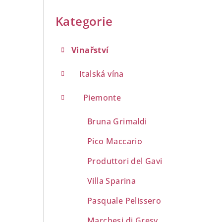
Přeskočit
a
kategorie
Kategorie
n
n
Vinařství
í
Italská vína
p
Piemonte
a
Bruna Grimaldi
n
Pico Maccario
e
Produttori del Gavi
l
Villa Sparina
Pasquale Pelissero
Marchesi di Gresy