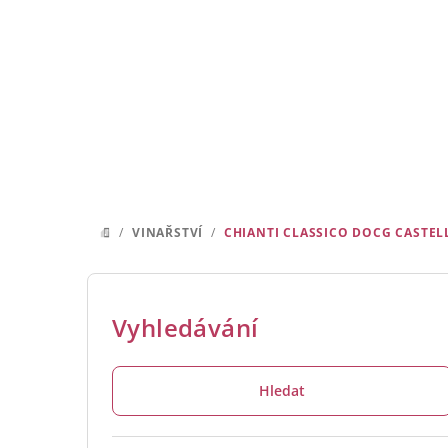
Přejít
na
obsah
/
VINAŘSTVÍ
/
CHIANTI CLASSICO DOCG CASTEL
DOMŮ
P
o
Vyhledávání
s
Hledat
t
r