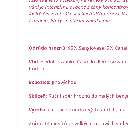
Klasické víno s fialkovými reflexy v mládí, s
vůni je intenzivní, ovocné s tóny koncentro
květů červené růže a ušlechtilého dřeva. V 
taninem, který se stářím zakulacuje.
Odrůda hroznů
: 95% Sangiovese, 5% Canai
Vinice
: Vinice zámku Castello di Verrazzano
břidlici
Expozice
: Jihovýchod
Sklizeň
: Ruční sběr hroznů do malých bedýn
Výroba
: rmutace v nerezových tancích, mal
Zrání:
14 měsíců ve velkých dubových sudec