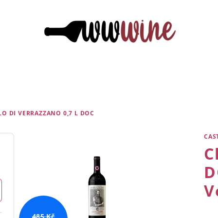
LO DI VERRAZZANO 0,7 L
DOC
CAS
C
D
V
485 Kč