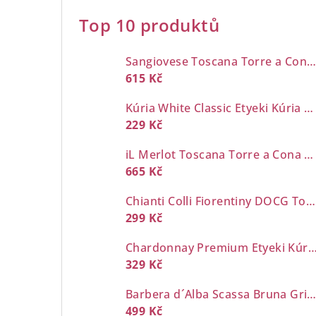
Top 10 produktů
Sangiovese Toscana Torre a Cona 0,7 l
615 Kč
Kúria White Classic Etyeki Kúria 0,7 l
229 Kč
iL Merlot Toscana Torre a Cona 0,7 l
665 Kč
Chianti Colli Fiorentiny DOCG Torre a Cona 0,7 l
299 Kč
Chardonnay Premium Etyeki Kúria 
329 Kč
Barbera d´Alba Scassa Bruna Grimaldi 0,7
499 Kč