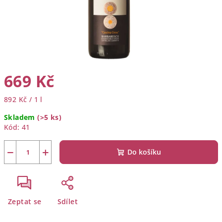
669 Kč
Měrná
892 Kč / 1 l
cena:
Skladem
(>5 ks)
Kód:
41
−
+
Do košíku
Zeptat se
Sdílet