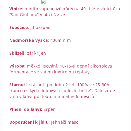
Vinice
:
hlinito-vápencové půdy na 40-ti leté vinici Cru
“San Giuliano” v obci Neive
Expozice
:
jihozápad
Nadmořská výška:
400m.n.m
Sklizeň
: září/říjen
Výroba
:
měkké lisování, 10-15-ti denní alkoholová
fermentace se stálou kontrolou teploty
Stárnutí
:
stárnutí po dobu 2 let: 100% ve 25-30hl
francouzských dubových sudech “botte”. Dále zraje
víno v lahvi po dobu minimálně 6 měsíců.
Plnění do lahví:
Srpen
Doporučení k jídlu
:
Jehněčí maso