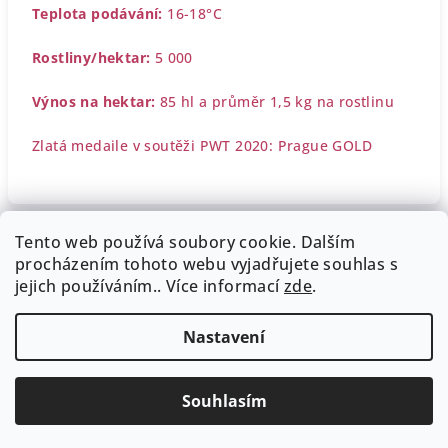
Teplota podávání:
16-18°C
Rostliny/hektar:
5 000
Výnos na hektar:
85 hl a průměr 1,5 kg na rostlinu
Zlatá medaile v soutěži PWT 2020: Prague GOLD
Tento web používá soubory cookie. Dalším
Z
procházením tohoto webu vyjadřujete souhlas s
á
Obchodní podmínky
Dodací a platební podmínky
jejich používáním.. Více informací
zde
.
Podmínky zpracování osobních údajů
p
Reklamační řád
Kontakt
a
Nastavení
t
Copyright 2026
WWWINE
. Všechna práva vyhrazena.
í
Upravit nastavení cookies
Souhlasím
Vytvořil Shoptet