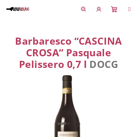
Přejít
na
obsah
Nákupn
Hledat
Přihlášení
košík
Barbaresco “CASCINA
CROSA” Pasquale
Pelissero 0,7 l
DOCG