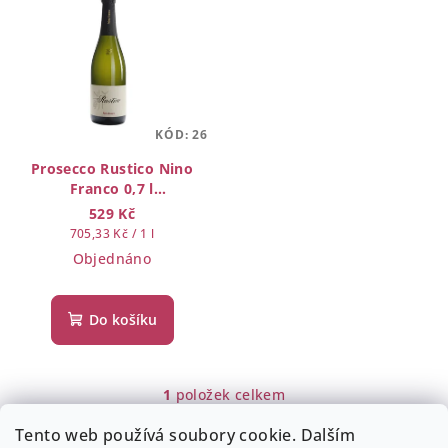
ý
r
p
o
i
d
s
u
p
k
KÓD:
26
r
t
o
Prosecco Rustico Nino
ů
Franco 0,7 l
d
VALDOBBIADENE DOCG
529 Kč
u
BRUT
Měrná
705,33 Kč / 1 l
k
cena:
Objednáno
t
ů
Do košíku
1
položek celkem
O
v
Tento web používá soubory cookie. Dalším
Z