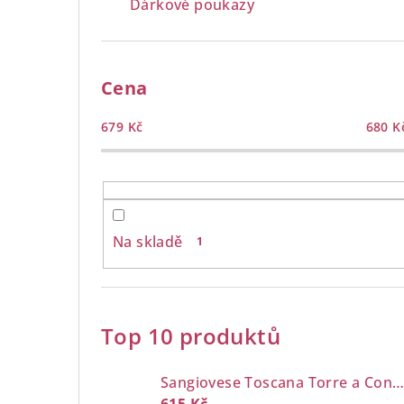
Dárkové poukazy
Cena
679
Kč
680
K
Na skladě
1
Top 10 produktů
Sangiovese Toscana Torre a Cona 0,7 l