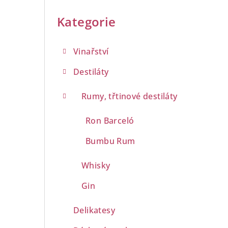
Přeskočit
a
kategorie
Kategorie
n
n
Vinařství
í
Destiláty
p
Rumy, třtinové destiláty
a
Ron Barceló
n
Bumbu Rum
e
Whisky
l
Gin
Delikatesy