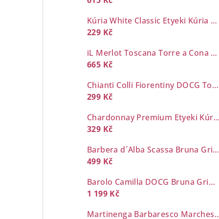
615 Kč
Kúria White Classic Etyeki Kúria 0,7 l
229 Kč
iL Merlot Toscana Torre a Cona 0,7 l
665 Kč
Chianti Colli Fiorentiny DOCG Torre a Cona 0,7 l
299 Kč
Chardonnay Premium Etyeki Kúria 
329 Kč
Barbera d´Alba Scassa Bruna Grimaldi 0,7
499 Kč
Barolo Camilla DOCG Bruna Grimaldi 0,7 l
1 199 Kč
Martinenga Barbaresco Marchesi d