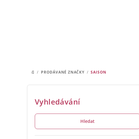
Přejít
na
obsah
/
PRODÁVANÉ ZNAČKY
/
SAISON
DOMŮ
P
o
Vyhledávání
s
Hledat
t
r