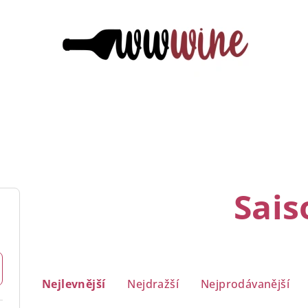
Sais
Ř
Nejlevnější
Nejdražší
Nejprodávanější
a