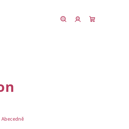
Hledat
Přihlášení
Nákupní
košík
on
Abecedně