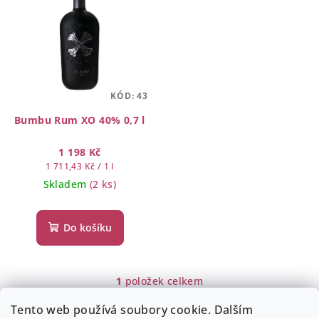
ý
r
p
o
i
d
s
u
p
k
KÓD:
43
r
t
o
Bumbu Rum XO 40% 0,7 l
ů
d
1 198 Kč
u
Měrná
1 711,43 Kč / 1 l
k
cena:
Skladem
(2 ks)
t
ů
Do košíku
1
položek celkem
O
v
Tento web používá soubory cookie. Dalším
Z