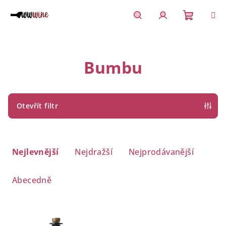
Přejít
na
obsah
Nákupn
Hledat
Přihlášení
košík
Bumbu
Otevřít filtr
Ř
a
Nejlevnější
Nejdražší
Nejprodávanější
z
e
Abecedně
n
í
V
p