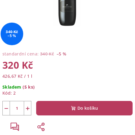
340 Kč
–5 %
standardní cena:
340 Kč
–5 %
320 Kč
Měrná
426,67 Kč / 1 l
cena:
Skladem
(5 ks)
Kód:
2
−
+
Do košíku