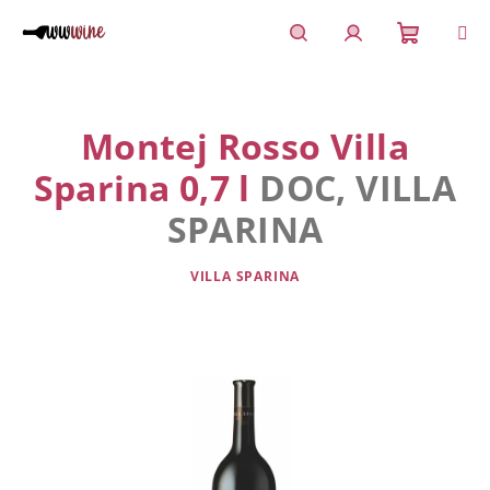
Přejít
na
obsah
Nákupn
Hledat
Přihlášení
košík
Montej Rosso Villa
Sparina 0,7 l
DOC, VILLA
SPARINA
VILLA SPARINA