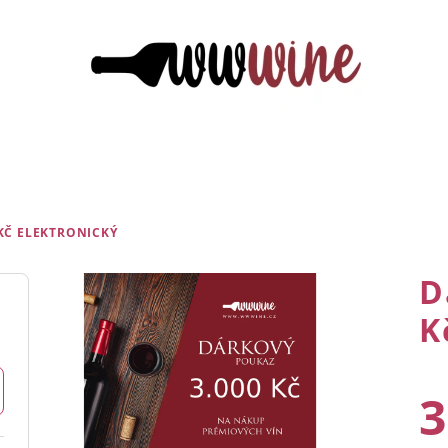
 KČ
ELEKTRONICKÝ
D
K
3