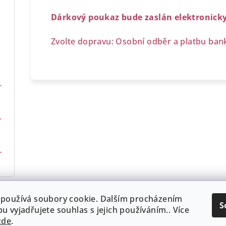
 l
SUPERIORE DOC
Dárkový poukaz bude zaslán elektronick
Zvolte dopravu: Osobní odběr a platbu ba
DOCG
i Gresy 0,7 l
DOCG
Kúria 0,7 l
MÉTHODE CHARMAT
eran 0,7 l
DOC
používá soubory cookie. Dalším procházením
S
u vyjadřujete souhlas s jejich používáním.. Více
platební podmínky
Podmínky zpracování osobních úd
zde
.