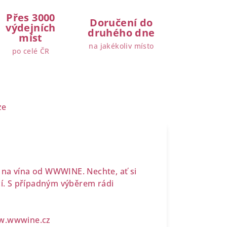
Přes 3000
Doručení do
výdejních
druhého dne
míst
na jakékoliv místo
po celé ČR
ze
 na vína od WWWINE. Nechte, ať si
cí. S případným výběrem rádi
.wwwine.cz