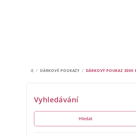
Přejít
na
obsah
/
DÁRKOVÉ POUKAZY
/
DÁRKOVÝ POUKAZ 3000
DOMŮ
P
o
Vyhledávání
s
Hledat
t
r