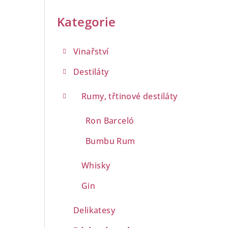
Přeskočit
a
kategorie
Kategorie
n
n
Vinařství
í
Destiláty
p
Rumy, třtinové destiláty
a
Ron Barceló
n
Bumbu Rum
e
Whisky
l
Gin
Delikatesy