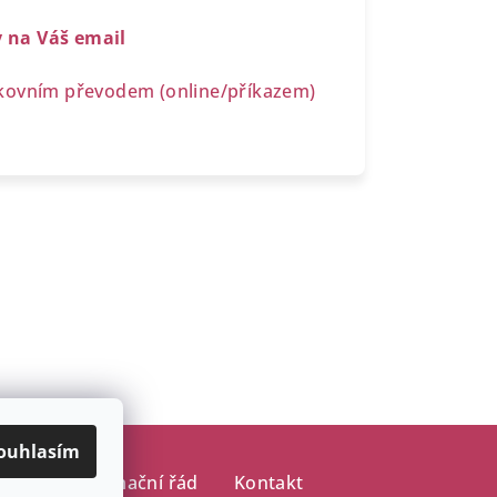
y na Váš email
nkovním převodem (online/příkazem)
ouhlasím
ajů
Reklamační řád
Kontakt