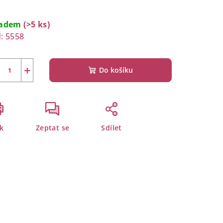
rná
a:
ladem
(>5 ks)
:
5558
+
Do košíku
sk
Zeptat se
Sdílet