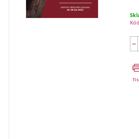
Mě
cen
Sk
Kód
−
Ti