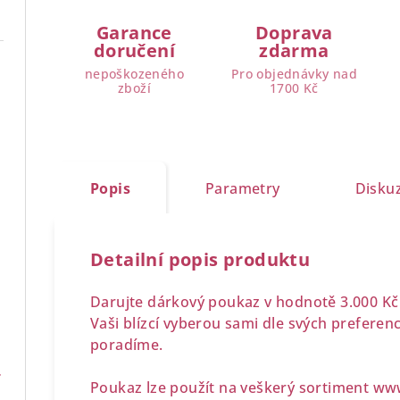
Garance
Doprava
doručení
zdarma
nepoškozeného
Pro objednávky nad
zboží
1700 Kč
IGT TERRE DI CINO
Popis
Parametry
Disku
IGT
Detailní popis produktu
Darujte dárkový poukaz v hodnotě 3.000 Kč
DOCG
Vaši blízcí vyberou sami dle svých preferen
poradíme.
0,7 l
Poukaz lze použít na veškerý sortiment
www