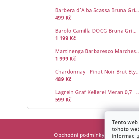
Barbera d´Alba Scassa Bruna Grimaldi 0,7
499 Kč
Barolo Camilla DOCG Bruna Grimaldi 0,7 l
1 199 Kč
Martinenga Barbaresco Marchesi d
1 999 Kč
Chardonnay - Pinot Noir Brut Etyeki 
489 Kč
Lagrein Graf Kellerei M
599 Kč
Z
Tento web 
tohoto web
á
Obchodní podmínky
Dodací a 
informací